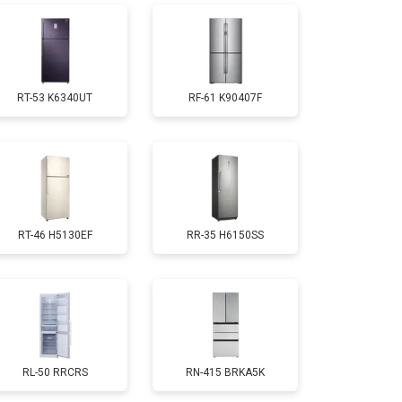
т 1810 ₽
Заказать
RT-53 K6340UT
RF-61 K90407F
т 1700 ₽
Заказать
т 2550 ₽
Заказать
RT-46 H5130EF
RR-35 H6150SS
т 1700 ₽
Заказать
т 4750 ₽
Заказать
т 3650 ₽
Заказать
RL-50 RRCRS
RN-415 BRKA5K