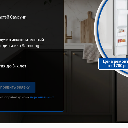
стей Самсунг.
олучил исключительный
олодильника Samsung.
Цена ремон
от 1700 р.
ия до 3-х лет
править заявку
 на обработку моих
персональных