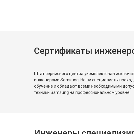
Замена нагревателя испарителя
Замена нагревателя оттайки
Сертификаты инженер
Замена реле
Устранение утечки хладагента
Штат сервисного центра укомплектован исключ
инженерами Samsung. Наши специалисты проход
обучение и обладают всеми необходимыми допу
техники Samsung на профессиональном уровне.
Инженеры специализир