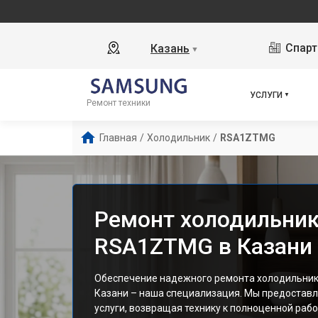
Наш сервисн
Спарт
Казань
▼
УСЛУГИ
Ремонт техники
Главная
/
Холодильник
/
RSA1ZTMG
Ремонт холодильни
RSA1ZTMG в Казани
Обеспечение надежного ремонта холодильни
Казани – наша специализация. Мы предоста
услуги, возвращая технику к полноценной рабо