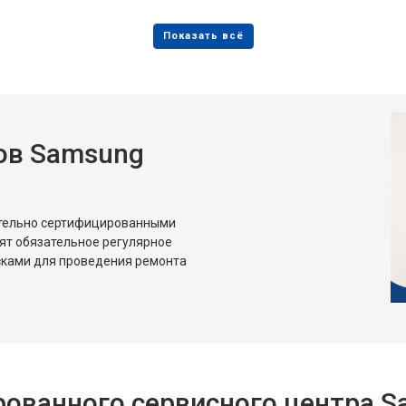
от 80 мин
о
от 50 мин
о
ов Samsung
от 80 мин
о
от 50 мин
о
ительно сертифицированными
ят обязательное регулярное
сками для проведения ремонта
ованного сервисного центра 