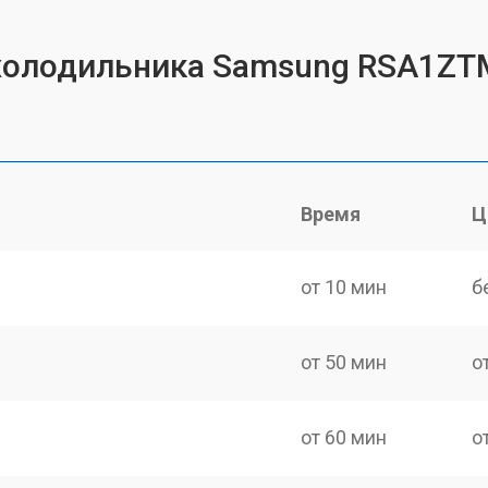
 холодильника Samsung RSA1Z
Время
Ц
от 10 мин
б
от 50 мин
о
от 60 мин
о