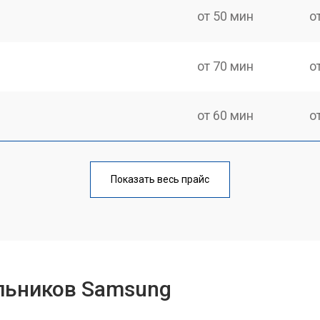
от 50 мин
о
от 70 мин
о
от 60 мин
о
еления
от 60 мин
о
Показать весь прайс
от 50 мин
о
от 70 мин
о
льников Samsung
от 60 мин
о