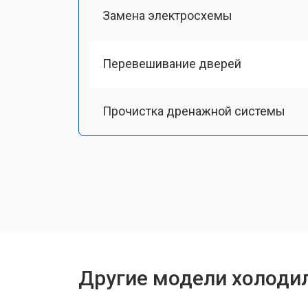
Замена электросхемы
Перевешивание дверей
Прочистка дренажной системы
Ремонт датчика морозильного отд
Ремонт испарителя
Устранение засора трубопровода
Другие модели холоди
Замена трубопровода