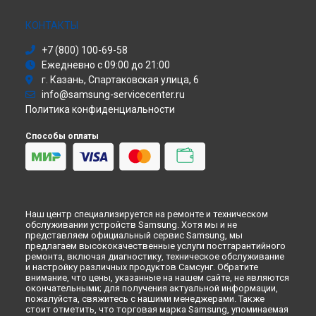
Красноярске
Сушильная машина
Моноблок
КОНТАКТЫ
Ремонт холодильника RL-4323 EBAS Samsung в
Перми
Стиральная машина
Ремонт холодильника RL-4323 EBAS Samsung в
+7 (800) 100-69-58
Ульяновске
Атс
Ежедневно с 09:00 до 21:00
Смарт-часы
Ремонт холодильника RL-4323 EBAS Samsung в
Кирове
г. Казань, Спартаковская улица, 6
Варочная панель
Ремонт холодильника RL-4323 EBAS Samsung в
Москве
info@samsung-servicecenter.ru
Посудомоечная машина
Ремонт холодильника RL-4323 EBAS Samsung в
Санкт-
Политика конфиденциальности
Морозильная камера
Петербурге
Микроволновая печь
Способы оплаты
Кондиционер
Духовой шкаф
Вытяжка
VR очки
Наш центр специализируется на ремонте и техническом
обслуживании устройств Samsung. Хотя мы и не
представляем официальный сервис Samsung, мы
предлагаем высококачественные услуги постгарантийного
ремонта, включая диагностику, техническое обслуживание
и настройку различных продуктов Самсунг. Обратите
внимание, что цены, указанные на нашем сайте, не являются
окончательными; для получения актуальной информации,
пожалуйста, свяжитесь с нашими менеджерами. Также
стоит отметить, что торговая марка Samsung, упоминаемая