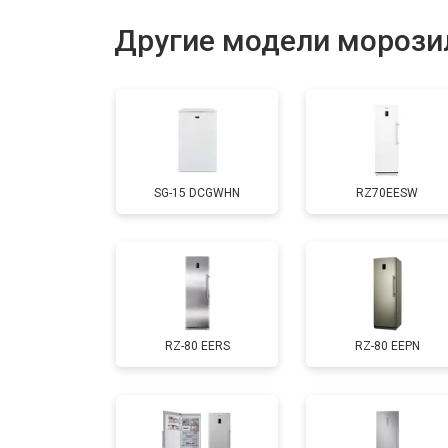
Ремонт капиллярной трубки
Другие модели морози
Заправка фреоном
Замена шнура питания
SG-15 DCGWHN
RZ70EESW
Ремонт вентилятора
RZ-80 EERS
RZ-80 EEPN