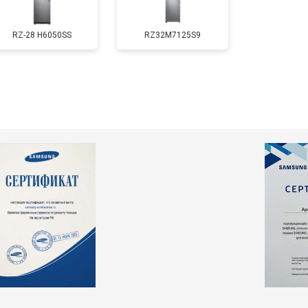
RZ-28 H6050SS
RZ32M7125S9