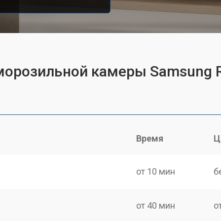
 морозильной камеры Samsung
Время
Ц
от 10 мин
б
от 40 мин
о