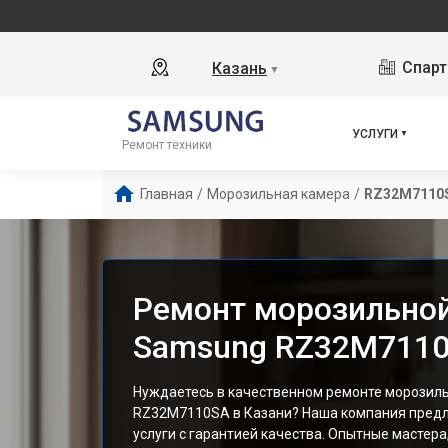
Спарт
Казань
▼
УСЛУГИ
Ремонт техники
Главная
/
Морозильная камера
/
RZ32M7110
Ремонт морозильно
Samsung RZ32M7110
Нуждаетесь в качественном ремонте морозил
RZ32M7110SA в Казани? Наша компания пред
услуги с гарантией качества. Опытные мастер