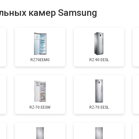
от 80 мин
о
льных камер Samsung
от 50 мин
о
от 60 мин
о
RZ70EEMG
RZ-90 EESL
от 40 мин
о
RZ-70 EESW
RZ-70 EESL