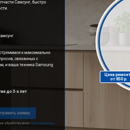
пчасти Самсунг, быстро
сти.
амсунг.
 стремимся к максимально
росов, связанных с
м, и ваша техника Samsung
Цена ремон
от 850 р.
ия до 3-х лет
править заявку
 на обработку моих
персональных