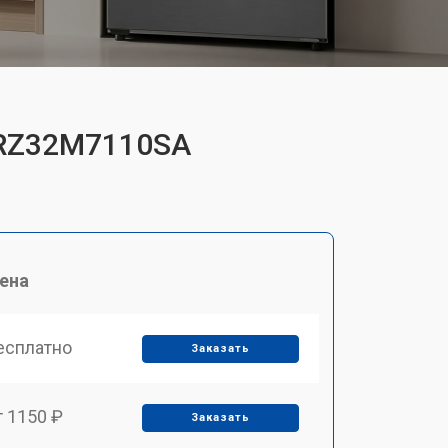
 RZ32M7110SA
ена
есплатно
Заказать
т 1150 ₽
Заказать