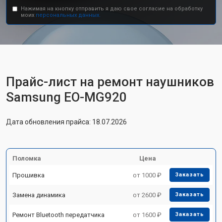
Нажимая на кнопку отправить я даю свое согласие на обработку
моих
персональных данных.
Прайс-лист на ремонт наушников
Samsung EO-MG920
Дата обновления прайса: 18.07.2026
Поломка
Цена
Прошивка
от 1000 ₽
Заказать
Замена динамика
от 2600 ₽
Заказать
Ремонт Bluetooth передатчика
от 1600 ₽
Заказать