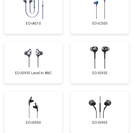
EO-IA510
EO-IC500
EO-IG930 Level In ANC
EO-IG935
EO-IG950
EO-IG955