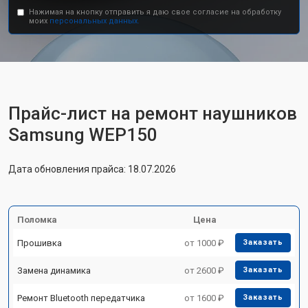
Нажимая на кнопку отправить я даю свое согласие на обработку
моих
персональных данных.
Прайс-лист на ремонт наушников
Samsung WEP150
Дата обновления прайса: 18.07.2026
Поломка
Цена
Прошивка
от 1000 ₽
Заказать
Замена динамика
от 2600 ₽
Заказать
Ремонт Bluetooth передатчика
от 1600 ₽
Заказать