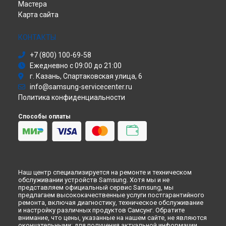
Ремонт принтера ML-1650 Samsung в
Кирове
Мастера
Сабвуфер
Ремонт принтера ML-1650 Samsung в
Москве
Карта сайта
Холодильник
Ремонт принтера ML-1650 Samsung в
Санкт-Петербурге
Сушильная машина
Моноблок
КОНТАКТЫ
Стиральная машина
+7 (800) 100-69-58
Атс
Ежедневно с 09:00 до 21:00
Смарт-часы
г. Казань, Спартаковская улица, 6
Варочная панель
info@samsung-servicecenter.ru
Посудомоечная машина
Политика конфиденциальности
Морозильная камера
Микроволновая печь
Способы оплаты
Кондиционер
Духовой шкаф
Вытяжка
VR очки
Наш центр специализируется на ремонте и техническом
обслуживании устройств Samsung. Хотя мы и не
представляем официальный сервис Samsung, мы
предлагаем высококачественные услуги постгарантийного
ремонта, включая диагностику, техническое обслуживание
и настройку различных продуктов Самсунг. Обратите
внимание, что цены, указанные на нашем сайте, не являются
окончательными; для получения актуальной информации,