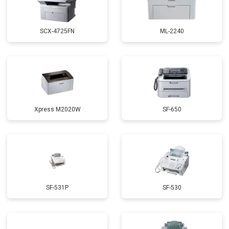
SCX-4725FN
ML-2240
Xpress M2020W
SF-650
SF-531P
SF-530