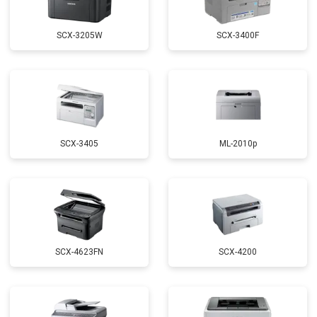
SCX-3205W
SCX-3400F
SCX-3405
ML-2010p
SCX-4623FN
SCX-4200