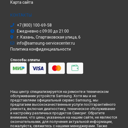
Карта сайта
Холодильник
Ремонт телефона Galaxy S10e Samsung в
Москве
Сушильная машина
Ремонт телефона Galaxy S10e Samsung в
Санкт-Петербурге
Моноблок
КОНТАКТЫ
Стиральная машина
+7 (800) 100-69-58
Атс
Ежедневно с 09:00 до 21:00
Смарт-часы
г. Казань, Спартаковская улица, 6
Варочная панель
info@samsung-servicecenter.ru
Посудомоечная машина
Политика конфиденциальности
Морозильная камера
Микроволновая печь
Способы оплаты
Кондиционер
Духовой шкаф
Вытяжка
VR очки
Наш центр специализируется на ремонте и техническом
обслуживании устройств Samsung. Хотя мы и не
представляем официальный сервис Samsung, мы
предлагаем высококачественные услуги постгарантийного
ремонта, включая диагностику, техническое обслуживание
и настройку различных продуктов Самсунг. Обратите
внимание, что цены, указанные на нашем сайте, не являются
окончательными; для получения актуальной информации,
пожалуйста, свяжитесь с нашими менеджерами. Также