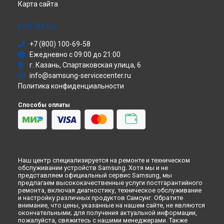
Карта сайта
Холодильник
Ремонт телевизора UE48H6470 Samsung в
Кирове
Сушильная машина
Ремонт телевизора UE48H6470 Samsung в
Москве
Моноблок
КОНТАКТЫ
Ремонт телевизора UE48H6470 Samsung в
Санкт-
Стиральная машина
Петербурге
+7 (800) 100-69-58
Атс
Ежедневно с 09:00 до 21:00
Смарт-часы
г. Казань, Спартаковская улица, 6
Варочная панель
info@samsung-servicecenter.ru
Посудомоечная машина
Политика конфиденциальности
Морозильная камера
Микроволновая печь
Способы оплаты
Кондиционер
Духовой шкаф
Вытяжка
VR очки
Наш центр специализируется на ремонте и техническом
обслуживании устройств Samsung. Хотя мы и не
представляем официальный сервис Samsung, мы
предлагаем высококачественные услуги постгарантийного
ремонта, включая диагностику, техническое обслуживание
и настройку различных продуктов Самсунг. Обратите
внимание, что цены, указанные на нашем сайте, не являются
окончательными; для получения актуальной информации,
пожалуйста, свяжитесь с нашими менеджерами. Также