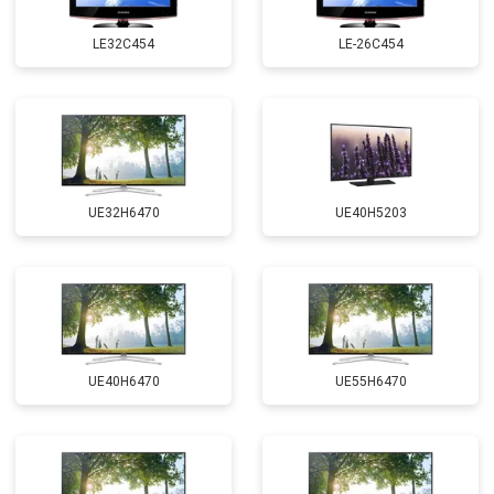
LE32C454
LE-26C454
UE32H6470
UE40H5203
UE40H6470
UE55H6470