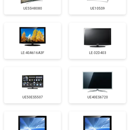
UE55H8080
UE105S9
LE-40A616A3F
LE-32D403
UE50ES5507
UE40ES6720