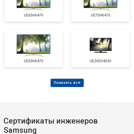
UE65H6470
UE75H6470
UE50H6470
UE26EH4030
Сертификаты инженеров
Samsung