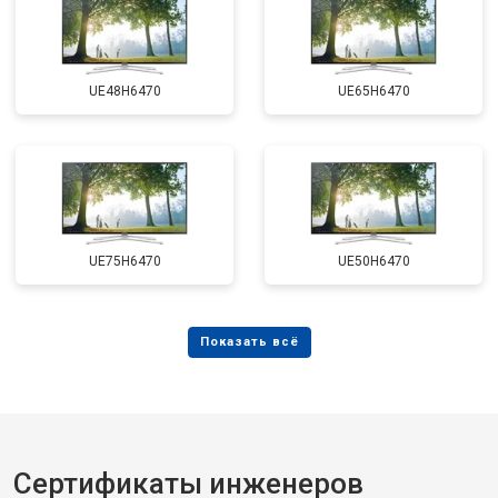
UE48H6470
UE65H6470
UE75H6470
UE50H6470
Сертификаты инженеров