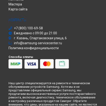
Ремонт телевизора UE65JU6470U Samsung в
Красноярске
Мастера
Сабвуфер
Ремонт телевизора UE65JU6470U Samsung в
Перми
Карта сайта
Холодильник
Ремонт телевизора UE65JU6470U Samsung в
Ульяновске
Сушильная машина
Ремонт телевизора UE65JU6470U Samsung в
Кирове
Моноблок
КОНТАКТЫ
Ремонт телевизора UE65JU6470U Samsung в
Москве
Стиральная машина
+7 (800) 100-69-58
Ремонт телевизора UE65JU6470U Samsung в
Атс
Санкт-
Ежедневно с 09:00 до 21:00
Петербурге
Смарт-часы
г. Казань, Спартаковская улица, 6
Варочная панель
info@samsung-servicecenter.ru
Посудомоечная машина
Политика конфиденциальности
Морозильная камера
Микроволновая печь
Способы оплаты
Кондиционер
Духовой шкаф
Вытяжка
VR очки
Наш центр специализируется на ремонте и техническом
обслуживании устройств Samsung. Хотя мы и не
представляем официальный сервис Samsung, мы
предлагаем высококачественные услуги постгарантийного
ремонта, включая диагностику, техническое обслуживание
и настройку различных продуктов Самсунг. Обратите
внимание, что цены, указанные на нашем сайте, не являются