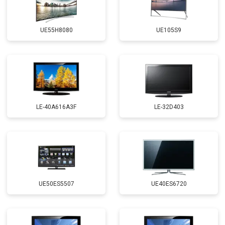
UE55H8080
UE105S9
LE-40A616A3F
LE-32D403
UE50ES5507
UE40ES6720