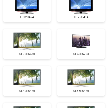
LE32C454
LE-26C454
UE32H6470
UE40H5203
UE40H6470
UE55H6470