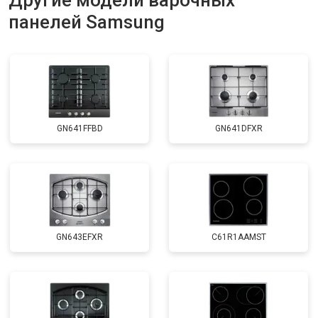
Другие модели варочных
панелей Samsung
GN641FFBD
GN641DFXR
GN643EFXR
C61R1AAMST