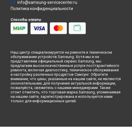
Ульяновске
info@samsung-servicecenter.ru
Посудомоечная машина
Ремонт варочной панели C61R2CAST Samsung в
Кирове
Политика конфиденциальности
Морозильная камера
Ремонт варочной панели C61R2CAST Samsung в
Москве
Микроволновая печь
Способы оплаты
Ремонт варочной панели C61R2CAST Samsung в
Санкт-
Кондиционер
Петербурге
Духовой шкаф
Вытяжка
VR очки
Наш центр специализируется на ремонте и техническом
обслуживании устройств Samsung. Хотя мы и не
представляем официальный сервис Samsung, мы
предлагаем высококачественные услуги постгарантийного
ремонта, включая диагностику, техническое обслуживание
и настройку различных продуктов Самсунг. Обратите
внимание, что цены, указанные на нашем сайте, не являются
окончательными; для получения актуальной информации,
пожалуйста, свяжитесь с нашими менеджерами. Также
стоит отметить, что торговая марка Samsung, упоминаемая
на нашем сайте, зарегистрирована и используется нами
только для информационных целей.