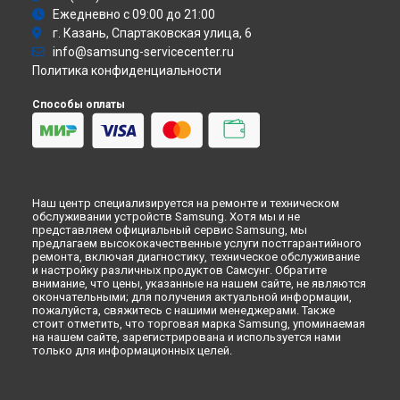
Атс
Ремонт вертикального пылесоса EV Jet 90 Complete
Ежедневно с 09:00 до 21:00
Смарт-часы
Samsung в
Тюмени
г. Казань, Спартаковская улица, 6
Варочная панель
Ремонт вертикального пылесоса EV Jet 90 Complete
info@samsung-servicecenter.ru
Посудомоечная машина
Samsung в
Иркутске
Политика конфиденциальности
Морозильная камера
Ремонт вертикального пылесоса EV Jet 90 Complete
Микроволновая печь
Samsung в
Самаре
Способы оплаты
Кондиционер
Ремонт вертикального пылесоса EV Jet 90 Complete
Духовой шкаф
Samsung в
Омске
Вытяжка
Ремонт вертикального пылесоса EV Jet 90 Complete
VR очки
Samsung в
Красноярске
Ремонт вертикального пылесоса EV Jet 90 Complete
Наш центр специализируется на ремонте и техническом
Samsung в
Перми
обслуживании устройств Samsung. Хотя мы и не
Ремонт вертикального пылесоса EV Jet 90 Complete
представляем официальный сервис Samsung, мы
Samsung в
Ульяновске
предлагаем высококачественные услуги постгарантийного
ремонта, включая диагностику, техническое обслуживание
Ремонт вертикального пылесоса EV Jet 90 Complete
и настройку различных продуктов Самсунг. Обратите
Samsung в
Кирове
внимание, что цены, указанные на нашем сайте, не являются
окончательными; для получения актуальной информации,
Ремонт вертикального пылесоса EV Jet 90 Complete
пожалуйста, свяжитесь с нашими менеджерами. Также
Samsung в
Москве
стоит отметить, что торговая марка Samsung, упоминаемая
Ремонт вертикального пылесоса EV Jet 90 Complete
на нашем сайте, зарегистрирована и используется нами
Samsung в
Санкт-Петербурге
только для информационных целей.