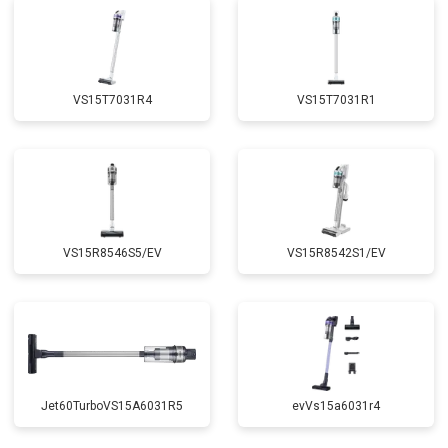
VS15T7031R4
VS15T7031R1
VS15R8546S5/EV
VS15R8542S1/EV
Jet60TurboVS15A6031R5
evVs15a6031r4