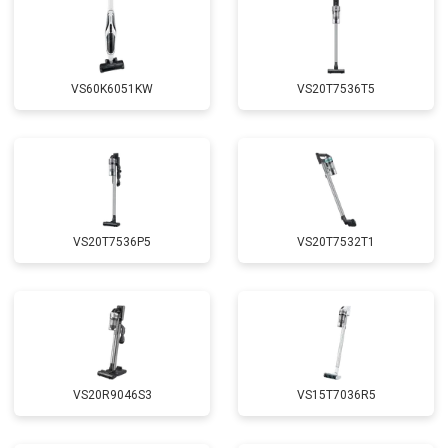
VS60K6051KW
VS20T7536T5
VS20T7536P5
VS20T7532T1
VS20R9046S3
VS15T7036R5